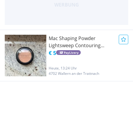
Mac Shaping Powder
Lightsweep Contouring
Puder
€ 5
PayLivery
Heute, 13:24 Uhr
4702 Wallern an der Trattnach