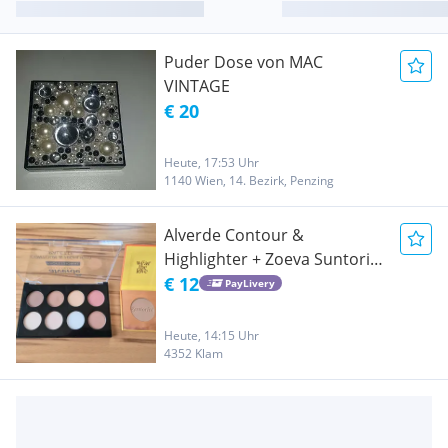
Puder Dose von MAC
VINTAGE
€ 20
Heute, 17:53 Uhr
1140 Wien, 14. Bezirk, Penzing
Alverde Contour &
Highlighter + Zoeva Suntorini
Bronzer
€ 12
PayLivery
Heute, 14:15 Uhr
4352 Klam