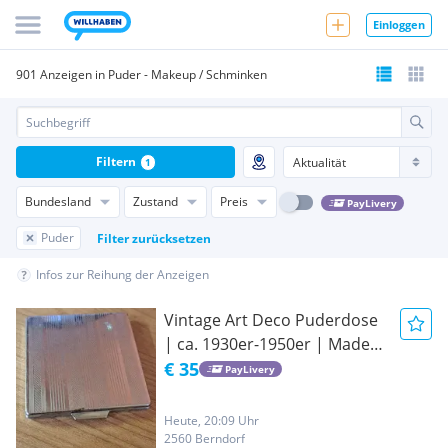
Einloggen
901 Anzeigen in Puder - Makeup / Schminken
Filtern
1
Bundesland
Zustand
Preis
PayLivery
Puder
Filter zurücksetzen
Infos zur Reihung der Anzeigen
Vintage Art Deco Puderdose
| ca. 1930er-1950er | Made
in Austria | Sammlerstück
€ 35
PayLivery
Heute, 20:09 Uhr
2560 Berndorf