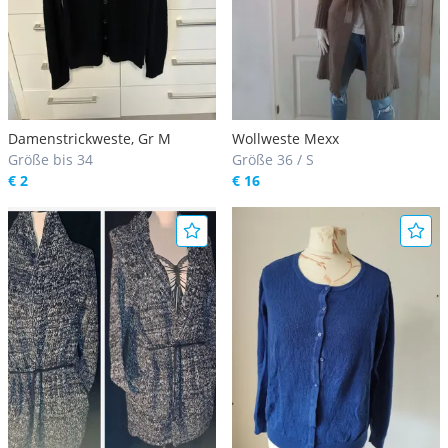
Damenstrickweste, Gr M
Wollweste Mexx
Größe bis 34
Größe 36 / S
€ 2
€ 16