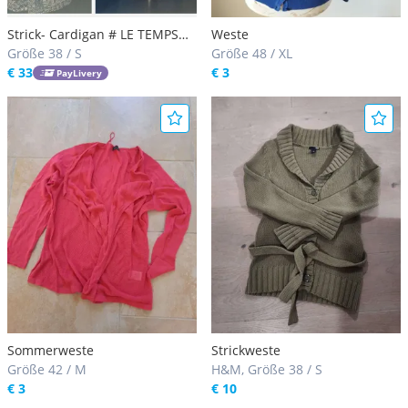
Strick- Cardigan # LE TEMPS
Weste
DES CERISES # Neu inkl.
Größe 38 / S
Größe 48 / XL
Preismakerl
€ 33
€ 3
PayLivery
Sommerweste
Strickweste
Größe 42 / M
H&M, Größe 38 / S
€ 3
€ 10