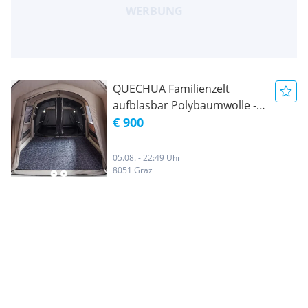
QUECHUA Familienzelt
aufblasbar Polybaumwolle -
Air Seconds 4.2 für 4
€ 900
Personen 2 Kabinen
05.08. - 22:49 Uhr
8051 Graz