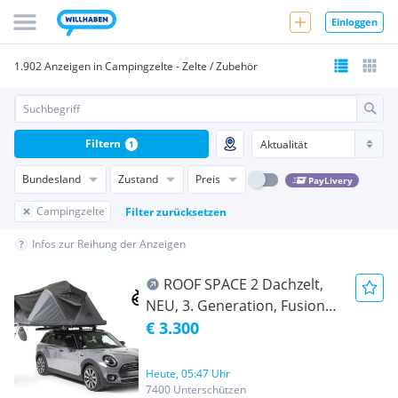
Einloggen
1.902 Anzeigen in Campingzelte - Zelte / Zubehör
Filtern
1
Bundesland
Zustand
Preis
PayLivery
Campingzelte
Filter zurücksetzen
Infos zur Reihung der Anzeigen
ROOF SPACE 2 Dachzelt,
NEU, 3. Generation, Fusion
Dachzelt, Faltdachzelt -
€ 3.300
Hartschale Zelt Kombination,
Camping, Roofspace
Heute, 05:47 Uhr
7400 Unterschützen