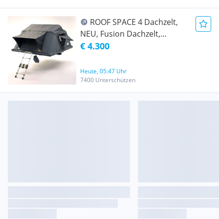
ROOF SPACE 4 Dachzelt,
NEU, Fusion Dachzelt,
Faltdachzelt - Hartschale Zelt
€ 4.300
Kombination, Camping,
Roofspace NEU
Heute, 05:47 Uhr
7400 Unterschützen