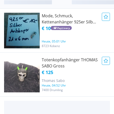
Mode, Schmuck,
Kettenanhänger 925er Silber
- günstigerer Versand
€ 10
PayLivery
möglich
Heute, 05:01 Uhr
8723 Kobenz
Totenkopfanhänger THOMAS
SABO Gross
€ 125
Thomas Sabo
Heute, 04:52 Uhr
7400 Drumling