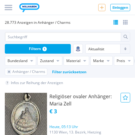
Einloggen
28.773 Anzeigen in Anhänger / Charms
Filtern
1
Bundesland
Zustand
Material
Marke
Preis
Anhänger / Charms
Filter zurücksetzen
Infos zur Reihung der Anzeigen
Religiöser ovaler Anhänger:
Maria Zell
€ 3
Heute, 05:13 Uhr
1130 Wien, 13. Bezirk, Hietzing