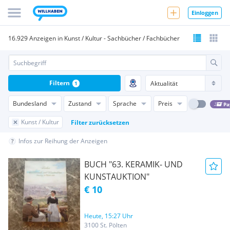
Einloggen
16.929 Anzeigen in Kunst / Kultur - Sachbücher / Fachbücher
Filtern
1
Bundesland
Zustand
Sprache
Preis
Pa
Kunst / Kultur
Filter zurücksetzen
Infos zur Reihung der Anzeigen
BUCH "63. KERAMIK- UND
KUNSTAUKTION"
€ 10
Heute, 15:27 Uhr
3100 St. Pölten