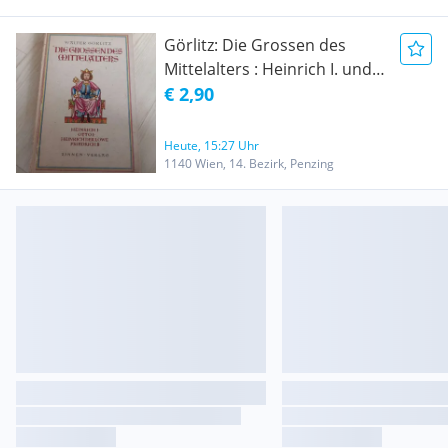
Görlitz: Die Grossen des
Mittelalters : Heinrich I. und
Otto I., Heinrich der Löwe,
€ 2,90
Friedrich II.
Heute, 15:27 Uhr
1140 Wien, 14. Bezirk, Penzing