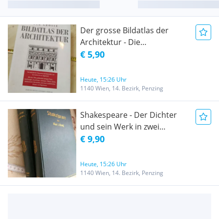
Der grosse Bildatlas der
Architektur - Die
bedeutenden Bauwerke und
€ 5,90
Denkmäler von der Antike bis
zur Gegenwart
Heute, 15:26 Uhr
1140 Wien, 14. Bezirk, Penzing
Shakespeare - Der Dichter
und sein Werk in zwei
Bänden Dr. Max J. Wolff:
€ 9,90
Shakespeare
Heute, 15:26 Uhr
1140 Wien, 14. Bezirk, Penzing