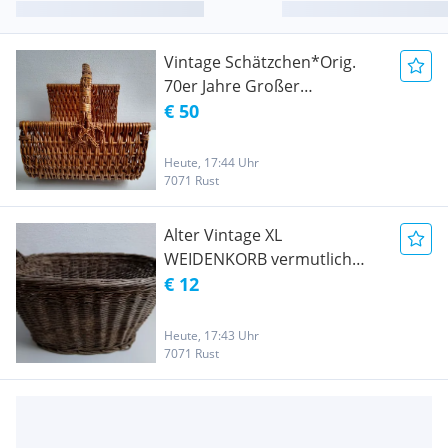
Vintage Schätzchen*Orig.
70er Jahre Großer
WEIDENKORB für Brenn/
€ 50
Kaminholz
Heute, 17:44 Uhr
7071 Rust
Alter Vintage XL
WEIDENKORB vermutlich
50er/60er Jahre, oval,
€ 12
graubraunes Weidenholz
Heute, 17:43 Uhr
7071 Rust