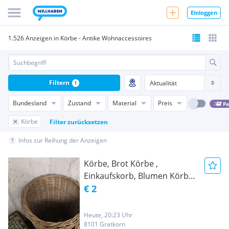
Einloggen
1.526 Anzeigen in Körbe - Antike Wohnaccessoires
Filtern
1
Bundesland
Zustand
Material
Preis
Pa
Körbe
Filter zurücksetzen
Infos zur Reihung der Anzeigen
Körbe, Brot Körbe ,
Einkaufskorb, Blumen Körbe ,
Körbe für Dekoration ,
€ 2
Einkaufskorb , Geschenkkorb
Weidenkorb, selbst
Heute, 20:23 Uhr
gemachte Körbe
8101 Gratkorn