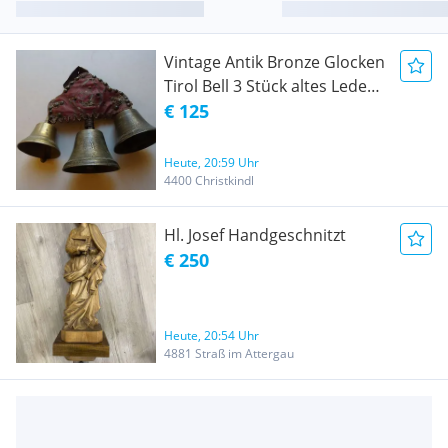
Vintage Antik Bronze Glocken
Tirol Bell 3 Stück altes Leder
Bauer Tiere Ziegen Schafe
€ 125
Landwirt
Heute, 20:59 Uhr
4400 Christkindl
Hl. Josef Handgeschnitzt
€ 250
Heute, 20:54 Uhr
4881 Straß im Attergau