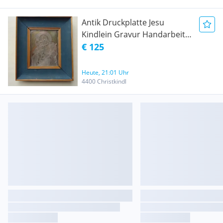
Antik Druckplatte Jesu
Kindlein Gravur Handarbeit
19. Jahrhundert Sakral
€ 125
Volkskunst
Heute, 21:01 Uhr
4400 Christkindl