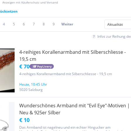
Anzeigen mit Käuferschutz und Versand
rücksetzen
4
5
6
7
8
9
Weiter
Infos zur Reihung d
4-reihiges Korallenarmband mit Silberschliesse -
19,5 cm
€ 70
PayLivery
4-reihiges Korallenarmband mit Silberschliesse - 19,5 cm
Heute, 10:45 Uhr
5020 Salzburg
Wunderschönes Armband mit "Evil Eye"-Motiven |
Neu & 925er Silber
€ 10
Das Armband ist nagelneu und ein echter Hingucker am