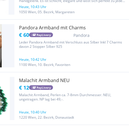
Handgelenk. Es ist schlicht, elegant und lässt sich perfekt zu jedem
Outfit kombinieren – egal ob im Alltag oder zu einem besonderen
Heute, 10:43 Uhr
Anlass. Hier die wichtigsten Details: Material: Hochwertiges 925er...
1050 Wien, 05. Bezirk, Margareten
Pandora Armband mit Charms
€ 60
Pandora
PayLivery
Leder Pandora Armband mit Verschluss aus Silber Inkl 7 Charms
davon 2 Stopper Silber 925
Heute, 10:42 Uhr
1100 Wien, 10. Bezirk, Favoriten
Malachit Armband NEU
€ 12
PayLivery
Malachit Armband, Perlen ca. 7-8mm Durchmesser. NEU,
ungetragen. NP lag bei 49,-.
Heute, 10:40 Uhr
1220 Wien, 22. Bezirk, Donaustadt