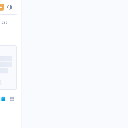
en
5.539