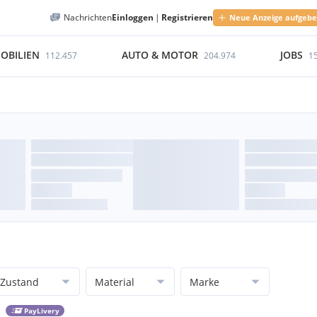
Nachrichten
Einloggen
|
Registrieren
Neue Anzeige aufgeb
OBILIEN
AUTO & MOTOR
JOBS
112.457
204.974
1
Zustand
Material
Marke
PayLivery