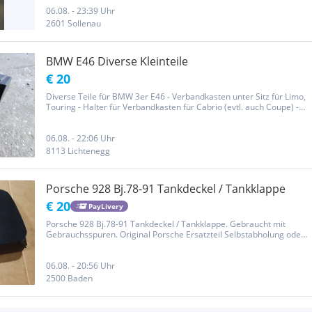
06.08. - 23:39 Uhr
2601 Sollenau
BMW E46 Diverse Kleinteile
€ 20
Diverse Teile für BMW 3er E46 - Verbandkasten unter Sitz für Limo,
Touring - Halter für Verbandkasten für Cabrio (evtl. auch Coupe) -
Fußmatten hinten für Limo, Touring - Unterlegkeil - Halter für
Reserverad oder Batterie?
06.08. - 22:06 Uhr
8113 Lichtenegg
Porsche 928 Bj.78-91 Tankdeckel / Tankklappe
€ 20
PayLivery
Porsche 928 Bj.78-91 Tankdeckel / Tankklappe. Gebraucht mit
Gebrauchsspuren. Original Porsche Ersatzteil Selbstabholung oder
gerne Versand möglich
06.08. - 20:56 Uhr
2500 Baden