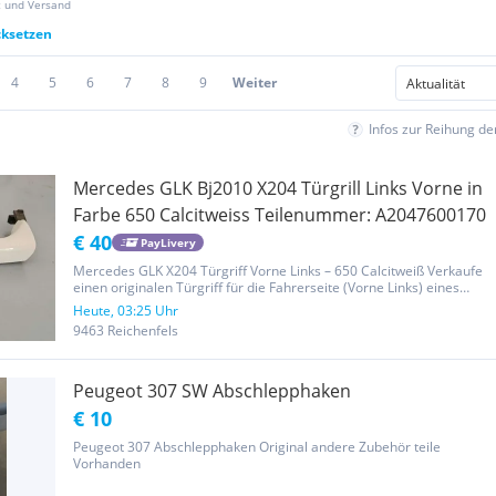
z und Versand
cksetzen
4
5
6
7
8
9
Weiter
Infos zur Reihung d
Mercedes GLK Bj2010 X204 Türgrill Links Vorne in
Farbe 650 Calcitweiss Teilenummer: A2047600170
€ 40
PayLivery
Mercedes GLK X204 Türgriff Vorne Links – 650 Calcitweiß Verkaufe
einen originalen Türgriff für die Fahrerseite (Vorne Links) eines
Mercedes-Benz GLK (Baureihe X204) . Der Griff ist im originalen
Heute, 03:25 Uhr
Mercedes-Farbton 650 Calcitweiß lackiert. Details:...
9463 Reichenfels
Peugeot 307 SW Abschlepphaken
€ 10
Peugeot 307 Abschlepphaken Original andere Zubehör teile
Vorhanden