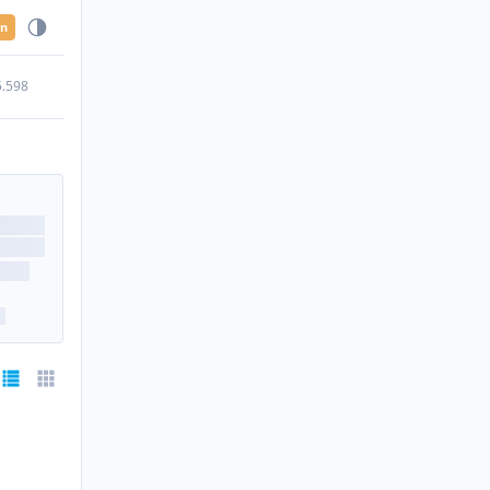
en
5.598