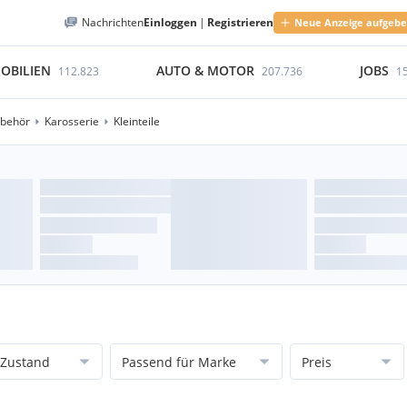
Nachrichten
Einloggen
|
Registrieren
Neue Anzeige aufgeb
OBILIEN
AUTO & MOTOR
JOBS
112.823
207.736
1
ubehör
Karosserie
Kleinteile
Zustand
Passend für Marke
Preis