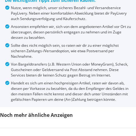
Die wichtigsten Tipps zum sicheren Kaufen:
Nutze, wenn möglich, unser sicheres Bezahl- und Versandservice
PayLivery. Neben einer komfortablen Abwicklung bietet dir PayLivery
auch Sendungsverfolgung und Käuferschutz.
Ansonsten empfehlen wir, sich von dem angebotenen Artikel vor Ort zu
überzeugen, diesen persönlich entgegen zu nehmen und im Zuge
dessen zu bezahlen.
Sollte dies nicht möglich sein, so raten wir dir zu einer möglichst
sicheren Zahlungs-/Versandoption, wie etwa Postversand per
Nachnahme.
Von Bargeldtransfers (z.B. Western Union oder MoneyGram), Scheck,
Gutscheinen oder Geldversand via Post Abstand nehmen. Diese
Services bieten dir keinen Schutz gegen Betrug im Internet.
Handelt es sich um einen hochpreisigen Artikel, raten wir davon ab,
diesen per Vorkasse zu bezahlen, da du den Empfänger des Geldes in
den meisten Fällen nicht kennst und dieser dich unter Umständen mit
gefälschten Papieren um deine (An-)Zahlung betrügen könnte.
Noch mehr ähnliche Anzeigen