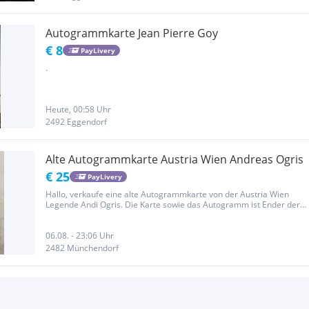
Autogrammkarte Jean Pierre Goy
€ 8
PayLivery
.
Heute, 00:58 Uhr
2492 Eggendorf
Alte Autogrammkarte Austria Wien Andreas Ogris
€ 25
PayLivery
Hallo, verkaufe eine alte Autogrammkarte von der Austria Wien
Legende Andi Ogris. Die Karte sowie das Autogramm ist Ender der
90er entstanden. Und NEIN damals gab es noch keine Zertifikate ;)
sondern ist zum Trainingsplatz gegangen und hat nett gefragt...
06.08. - 23:06 Uhr
2482 Münchendorf