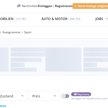
Nachrichten
Einloggen
|
Registrieren
Neue Anzeige aufgeb
OBILIEN
AUTO & MOTOR
JOBS
112.767
206.753
1
Autogramme
Sport
PayLivery
Zustand
Preis
Anzeigen mit Käuferschutz und
etzen