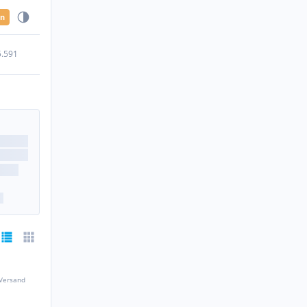
en
5.591
 Versand