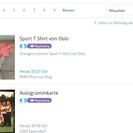
4
5
6
7
8
9
Weiter
Infos zur Reihung d
Sport T Shirt von Oslo
€ 5
PayLivery
Oranges schönes Sport T-Shirt von Oslo
Heute, 05:37 Uhr
8680 Mürzzuschlag
Autogrammkarte
€ 5
PayLivery
.
Heute, 00:58 Uhr
2492 Eggendorf