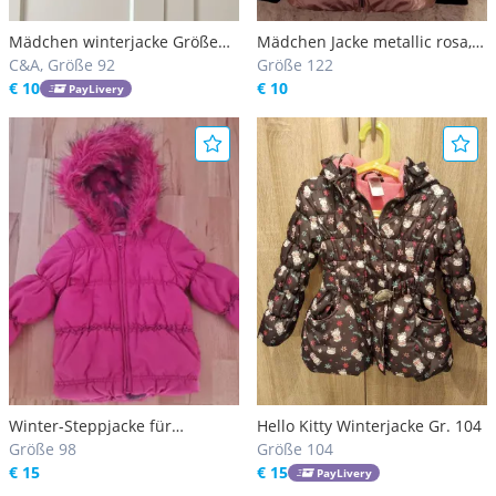
Mädchen winterjacke Größe
Mädchen Jacke metallic rosa,
92 c&a
C&A, Größe 92
Größe 122
Größe 122
€ 10
€ 10
PayLivery
Winter-Steppjacke für
Hello Kitty Winterjacke Gr. 104
Mädchen (Größe 98)
Größe 98
Größe 104
€ 15
€ 15
PayLivery