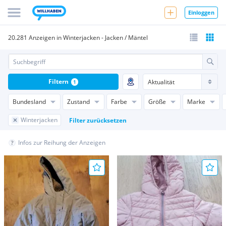
Einloggen
20.281 Anzeigen in Winterjacken - Jacken / Mäntel
Filtern
1
Bundesland
Zustand
Farbe
Größe
Marke
Winterjacken
Filter zurücksetzen
Infos zur Reihung der Anzeigen