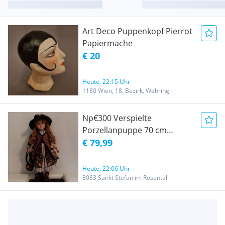
Art Deco Puppenkopf Pierrot
Papiermache
€ 20
Heute, 22:15 Uhr
1180 Wien, 18. Bezirk, Währing
Np€300 Verspielte
Porzellanpuppe 70 cm
hochwertig
€ 79,99
Heute, 22:06 Uhr
8083 Sankt Stefan im Rosental