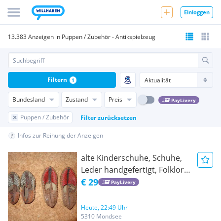
Einloggen
13.383 Anzeigen in Puppen / Zubehör - Antikspielzeug
Filtern
1
Bundesland
Zustand
Preis
PayLivery
Puppen / Zubehör
Filter zurücksetzen
Infos zur Reihung der Anzeigen
alte Kinderschuhe, Schuhe,
Leder handgefertigt, Folklore
1960
€ 29
PayLivery
Heute, 22:49 Uhr
5310 Mondsee