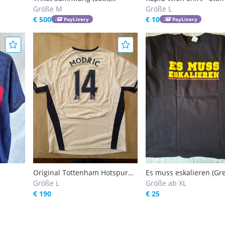
Premier League 2014-2017
Größe M
Hofmann
Größe L
€ 500
€ 10
PayLivery
PayLivery
Original Tottenham Hotspur
Es muss eskalieren (Gr
2009 Luka Modric Trikot
Größe L
Lions Rapid)
Größe ab XL
Premier League
€ 190
€ 25