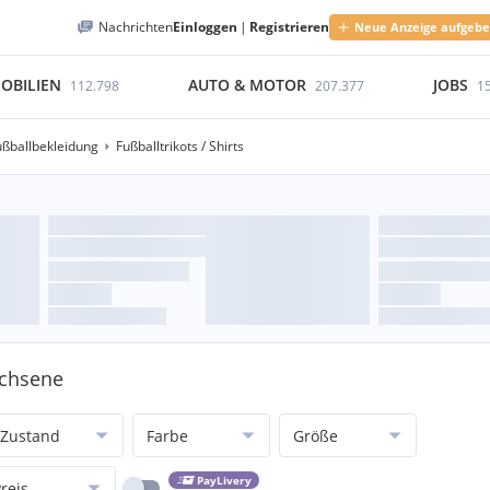
Nachrichten
Einloggen
|
Registrieren
Neue Anzeige aufgeb
OBILIEN
AUTO & MOTOR
JOBS
112.798
207.377
1
ußballbekleidung
Fußballtrikots / Shirts
achsene
Zustand
Farbe
Größe
PayLivery
reis