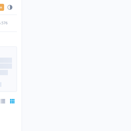
en
5.576