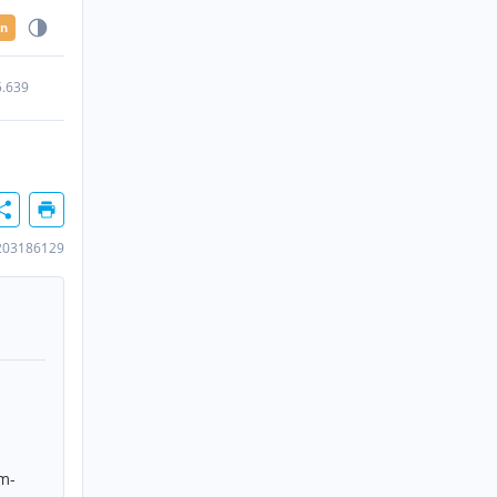
en
5.639
203186129
im-