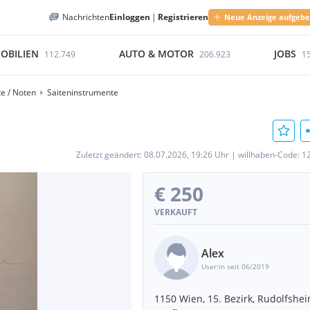
Nachrichten
Einloggen
|
Registrieren
Neue Anzeige aufgeb
OBILIEN
AUTO & MOTOR
JOBS
112.749
206.923
1
e / Noten
Saiteninstrumente
Zuletzt geändert:
08.07.2026, 19:26 Uhr
|
willhaben-Code:
1
€ 250
VERKAUFT
Alex
User:in seit 06/2019
1150 Wien, 15. Bezirk, Rudolfshe