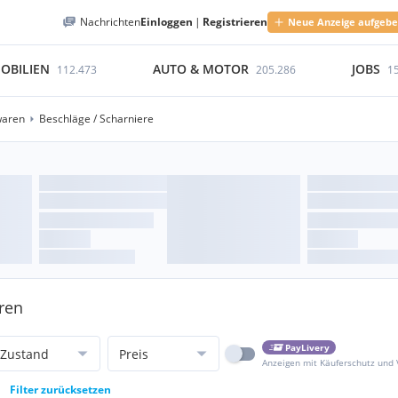
Nachrichten
Einloggen
|
Registrieren
Neue Anzeige aufgeb
OBILIEN
AUTO & MOTOR
JOBS
112.473
205.286
1
waren
Beschläge / Scharniere
aren
PayLivery
Zustand
Preis
Anzeigen mit Käuferschutz und
Filter zurücksetzen