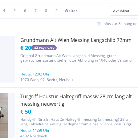
4
5
6
7
8
9
Weiter
Infos zur Reihung d
Grundmann Alt Wien Messing Langschild 72mm
€ 20
PayLivery
Original Grundmann Alt Wien Langschild Messing, guter
gebrauchter Zustand siehe Fotos Abholung in 1040 oder Versand.
Heute, 12:02 Uhr
1070 Wien, 07. Bezirk, Neubau
Türgriff Haustür Haltegriff massiv 28 cm lang alt-
messing neuwertig
€ 50
Handgriff für z.B. Haustür Haltegriff messing (altmessing) 28 cm
lang - absolut neuwertig, zerlegbar zum einzeln Schrauben Türgriff
abzuholen in 4502 Nähe Haid/Ansfelden oder in 4661 Nähe
Heute, 11:59 Uhr
Steyrermühl oder Übergabe in Linz am Bahnhof nach...
4502 Nöstlbach