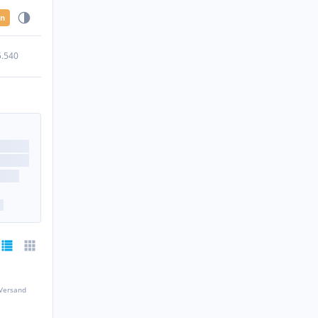
en
5.540
 Versand