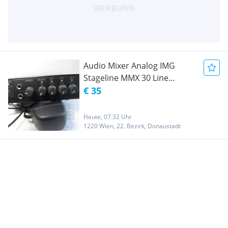
Audio Mixer Analog IMG
Stageline MMX 30 Line
Mischer Gebraucht Top
€ 35
Heute, 07:32 Uhr
1220 Wien, 22. Bezirk, Donaustadt