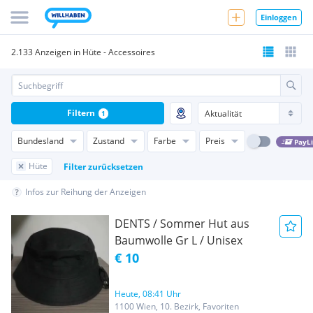
Einloggen
2.133 Anzeigen in Hüte - Accessoires
Filtern
1
Bundesland
Zustand
Farbe
Preis
PayL
Hüte
Filter zurücksetzen
Infos zur Reihung der Anzeigen
DENTS / Sommer Hut aus
Baumwolle Gr L / Unisex
€ 10
Heute, 08:41 Uhr
1100 Wien, 10. Bezirk, Favoriten