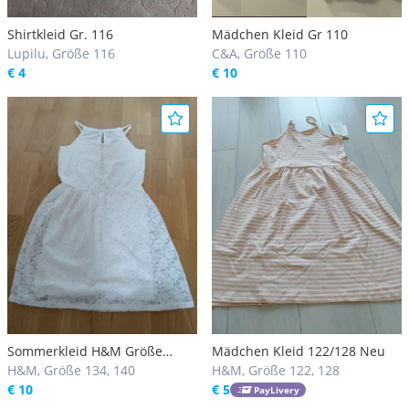
Shirtkleid Gr. 116
Mädchen Kleid Gr 110
Lupilu, Größe 116
C&A, Größe 110
€ 4
€ 10
Sommerkleid H&M Größe
Mädchen Kleid 122/128 Neu
134/140
H&M, Größe 134, 140
H&M, Größe 122, 128
€ 10
€ 5
PayLivery