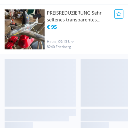
PREISREDUZIERUNG Sehr
seltenes transparentes
vintage Flugzeug Modell
€ 95
einer Mustang auf
Kontrollsockel
Heute, 09:13 Uhr
8240 Friedberg