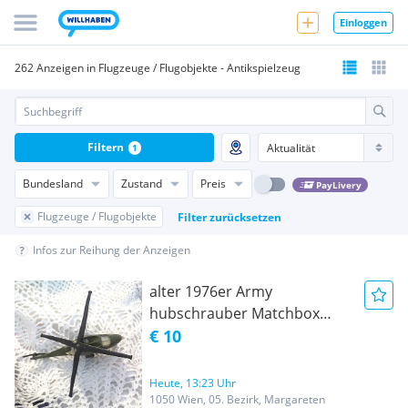
Einloggen
262 Anzeigen in Flugzeuge / Flugobjekte - Antikspielzeug
Filtern
1
Bundesland
Zustand
Preis
PayLivery
Flugzeuge / Flugobjekte
Filter zurücksetzen
Infos zur Reihung der Anzeigen
alter 1976er Army
hubschrauber Matchbox
modell
€ 10
Heute, 13:23 Uhr
1050 Wien, 05. Bezirk, Margareten