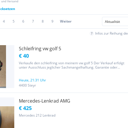
z und Versand
ücksetzen
4
5
6
7
8
9
Weiter
Infos zur Reihung d
Schleifring vw golf 5
€ 40
Verkaufe den schleifring von meinem vw golf 5 Der Verkauf erfolgt
unter Ausschluss jeglicher Sachmangelhaftung. Garantie oder
Rücknahme.
Heute, 21:31 Uhr
4400 Steyr
Mercedes-Lenkrad AMG
€ 425
Mercedes 212 Lenkrad