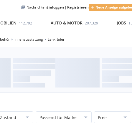
Nachrichten
Einloggen
|
Registrieren
Neue Anzeige aufgeb
OBILIEN
AUTO & MOTOR
JOBS
112.792
207.329
1
ubehör
Innenausstattung
Lenkräder
Zustand
Passend für Marke
Preis