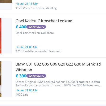
Heute, 21:18 Uhr
1120 Wien, 12. Bezirk, Meidling
Opel Kadett C Irmscher Lenkrad
€ 400
PayLivery
Opel Irmscher Lenkrad 36cm
Heute, 21:05 Uhr
4715 Taufkirchen an der Trattnach
BMW G01 G02 G05 G06 G20 G22 G30 M Lenkrad
Vibration
€ 390
PayLivery
Dieses Original BMW Lenkrad hat nur 15.000 Kilometer auf dem
Tacho. Es war ursprünglich in einem BMW 5er G30 M Paket aus
dem Jahr 2022 verbaut. Das Lenkrad verfügt über Schaltwippen und
Heute, 21:00 Uhr
Vibration, ist aber nicht beheizt. Kostenloser Versand. Bei weiteren...
4020 Linz