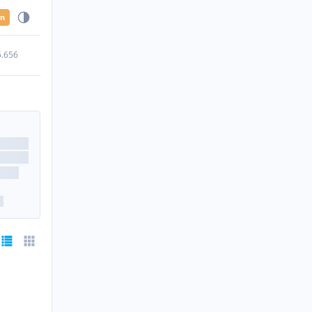
en
5.656