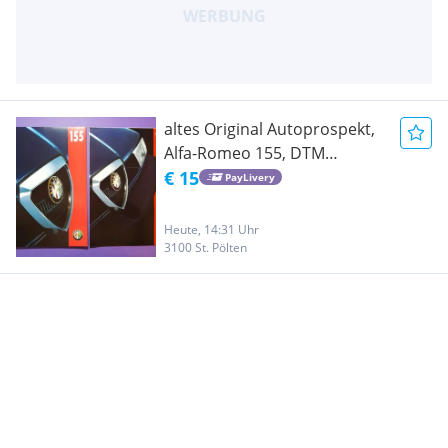
altes Original Autoprospekt,
Alfa-Romeo 155, DTM
Martini, vom Juli 1996
€ 15
PayLivery
Heute, 14:31 Uhr
3100 St. Pölten