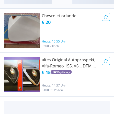
Chevrolet orlando
€ 20
Heute, 15:55 Uhr
9500 Villach
altes Original Autoprospekt,
Alfa-Romeo 155, V6,.. DTM,
vom November 1994
€ 15
PayLivery
Heute, 14:37 Uhr
3100 St. Pölten