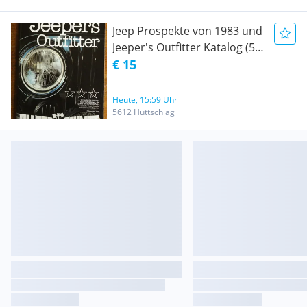
Jeep Prospekte von 1983 und
Jeeper's Outfitter Katalog (51
Seiten, Modelle, Zubehör und
€ 15
Stories)
Heute, 15:59 Uhr
5612 Hüttschlag