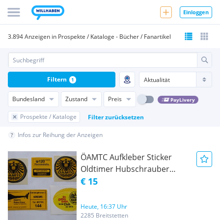
Einloggen
3.894 Anzeigen in Prospekte / Kataloge - Bücher / Fanartikel
Filtern
1
Bundesland
Zustand
Preis
PayLivery
Prospekte / Kataloge
Filter zurücksetzen
Infos zur Reihung der Anzeigen
ÖAMTC Aufkleber Sticker
Oldtimer Hubschrauber
Christophorus 2 KREMS
€ 15
Rotes Kreuz
Heute, 16:37 Uhr
2285 Breitstetten