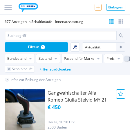
Einloggen
677 Anzeigen in Schaltknäufe - Innenausstattung
Filtern
1
Bundesland
Zustand
Passend für Marke
Preis
Schaltknäufe
Filter zurücksetzen
Infos zur Reihung der Anzeigen
Gangwahlschalter Alfa
Romeo Giulia Stelvio MY 21
€ 450
Heute, 10:16 Uhr
2500 Baden