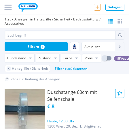
Einloggen
1.287 Anzeigen in Haltegriffe / Sicherheit - Badausstattung /
Accessoires
Filtern
1
Bundesland
Zustand
Farbe
Preis
PayL
Haltegriffe / Sicherheit
Filter zurücksetzen
Infos zur Reihung der Anzeigen
Duschstange 60cm mit
Seifenschale
€ 8
Heute, 12:00 Uhr
1200 Wien, 20. Bezirk, Brigittenau