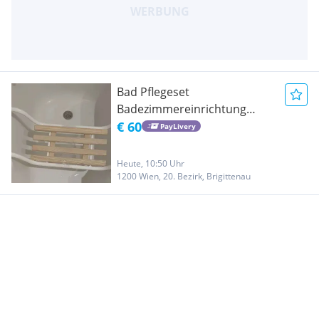
Bad Pflegeset
Badezimmereinrichtung
Sessel für Badewanne
€ 60
PayLivery
Badewannensitz
Badewannensitz
Heute, 10:50 Uhr
Medizinische Pflegehilfe
1200 Wien, 20. Bezirk, Brigittenau