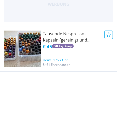
Tausende Nespresso-
Kapseln (gereinigt und
farblich sortiert)
€ 45
PayLivery
Heute, 17:27 Uhr
8461 Ehrenhausen