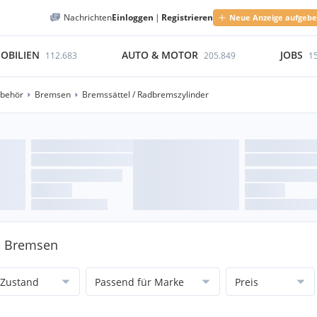
Nachrichten
Einloggen
|
Registrieren
Neue Anzeige aufgeb
OBILIEN
AUTO & MOTOR
JOBS
112.683
205.849
1
ubehör
Bremsen
Bremssättel / Radbremszylinder
 - Bremsen
Zustand
Passend für Marke
Preis