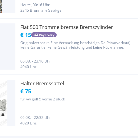
meiner Tochter und den Scheidungsanwalt benötigt. Verkaufe hier
mein...
Heute, 00:16 Uhr
2345 Brunn am Gebirge
Fiat 500 Trommelbremse Bremszylinder
€ 15
PayLivery
Originalverpackt. Eine Verpackung beschädigt. Da Privatverkauf,
keine Garantie, keine Gewährleistung und keine Rücknahme.
06.08. - 23:16 Uhr
4040 Linz
Halter Bremssattel
€ 75
für vw golf 5 vorne 2 stück
06.08. - 22:32 Uhr
4020 Linz