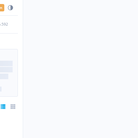
en
5.592