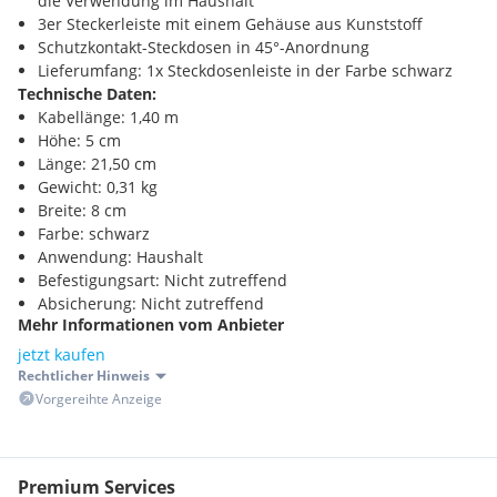
die Verwendung im Haushalt
3er Steckerleiste mit einem Gehäuse aus Kunststoff
Schutzkontakt-Steckdosen in 45°-Anordnung
Lieferumfang: 1x Steckdosenleiste in der Farbe schwarz
Technische Daten:
Kabellänge: 1,40 m
Höhe: 5 cm
Länge: 21,50 cm
Gewicht: 0,31 kg
Breite: 8 cm
Farbe: schwarz
Anwendung: Haushalt
Befestigungsart: Nicht zutreffend
Absicherung: Nicht zutreffend
Mehr Informationen vom Anbieter
Nenneingangsspannung: 250 V
Steckerart: Winkelstecker
jetzt kaufen
Anzahl der Steckdosen gesamt: 3
Rechtlicher Hinweis
Steckdosenanordnung: 45°
Vorgereihte Anzeige
USB Typ-Ausgangsbuchse: Nicht zutreffend
Schutzart (IP): IP20
Ableitstrom: 0 A
Premium Services