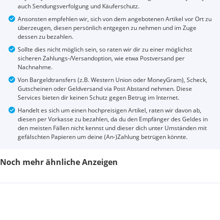
auch Sendungsverfolgung und Käuferschutz.
Ansonsten empfehlen wir, sich von dem angebotenen Artikel vor Ort zu
überzeugen, diesen persönlich entgegen zu nehmen und im Zuge
dessen zu bezahlen.
Sollte dies nicht möglich sein, so raten wir dir zu einer möglichst
sicheren Zahlungs-/Versandoption, wie etwa Postversand per
Nachnahme.
Von Bargeldtransfers (z.B. Western Union oder MoneyGram), Scheck,
Gutscheinen oder Geldversand via Post Abstand nehmen. Diese
Services bieten dir keinen Schutz gegen Betrug im Internet.
Handelt es sich um einen hochpreisigen Artikel, raten wir davon ab,
diesen per Vorkasse zu bezahlen, da du den Empfänger des Geldes in
den meisten Fällen nicht kennst und dieser dich unter Umständen mit
gefälschten Papieren um deine (An-)Zahlung betrügen könnte.
Noch mehr ähnliche Anzeigen