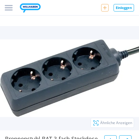
Einloggen
Ähnliche Anzeigen
Brennenstuhl BAT 3-fach Steckdose