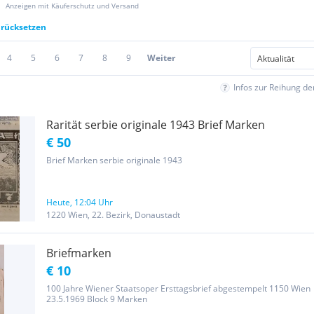
Anzeigen mit Käuferschutz und Versand
urücksetzen
4
5
6
7
8
9
Weiter
Infos zur Reihung d
Rarität serbie originale 1943 Brief Marken
€ 50
Brief Marken serbie originale 1943
Heute, 12:04 Uhr
1220 Wien, 22. Bezirk, Donaustadt
Briefmarken
€ 10
100 Jahre Wiener Staatsoper Ersttagsbrief abgestempelt 1150 Wien
23.5.1969 Block 9 Marken