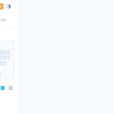
en
5.687