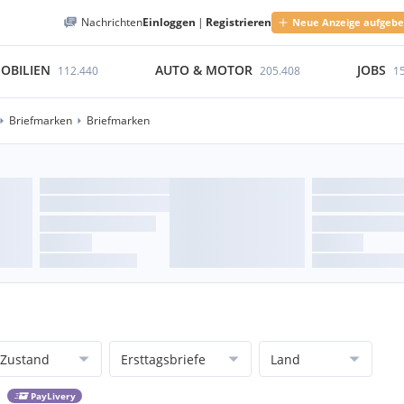
Nachrichten
Einloggen
|
Registrieren
Neue Anzeige aufgeb
OBILIEN
AUTO & MOTOR
JOBS
112.440
205.408
1
Briefmarken
Briefmarken
Zustand
Ersttagsbriefe
Land
PayLivery