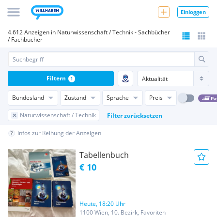
Einloggen
4.612 Anzeigen in Naturwissenschaft / Technik - Sachbücher
/ Fachbücher
Filtern
1
Bundesland
Zustand
Sprache
Preis
Pa
Naturwissenschaft / Technik
Filter zurücksetzen
Infos zur Reihung der Anzeigen
Tabellenbuch
€ 10
Heute, 18:20 Uhr
1100 Wien, 10. Bezirk, Favoriten