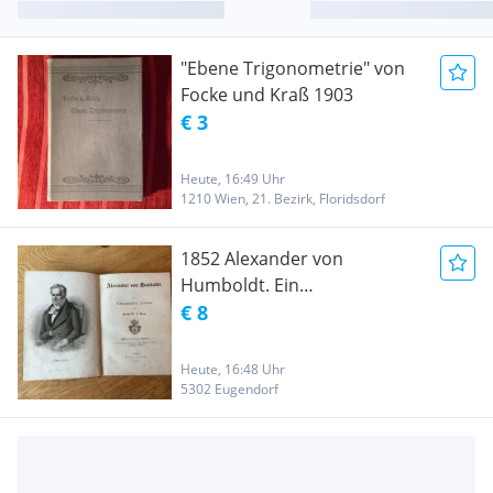
"Ebene Trigonometrie" von
Focke und Kraß 1903
€ 3
Heute, 16:49 Uhr
1210 Wien, 21. Bezirk, Floridsdorf
1852 Alexander von
Humboldt. Ein
biographisches Denkmal.
€ 8
Von H. Klencke. 2.,
verbesserte Auflage
Heute, 16:48 Uhr
5302 Eugendorf