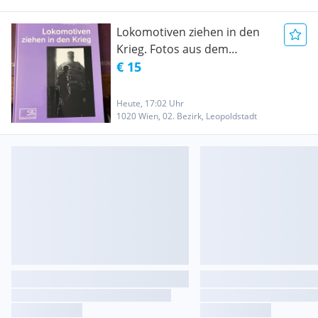
Lokomotiven ziehen in den
Krieg. Fotos aus dem
Eisenbahnbetrieb im Zweiten
€ 15
Weltkrieg.
Heute, 17:02 Uhr
1020 Wien, 02. Bezirk, Leopoldstadt