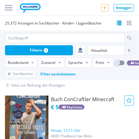
Einloggen
25.372 Anzeigen in Sachbücher - Kinder- / Jugendbücher
Filtern
1
Bundesland
Zustand
Sprache
Preis
Pa
Sachbücher
Filter zurücksetzen
Infos zur Reihung der Anzeigen
Buch ConCraftler Minecraft
€ 5
PayLivery
Heute, 12:11 Uhr
4600 Thalheim bei Wels