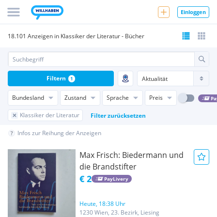
Einloggen
18.101 Anzeigen in Klassiker der Literatur - Bücher
Filtern
1
Bundesland
Zustand
Sprache
Preis
Pa
Klassiker der Literatur
Filter zurücksetzen
Infos zur Reihung der Anzeigen
Max Frisch: Biedermann und
die Brandstifter
€ 2
PayLivery
Heute, 18:38 Uhr
1230 Wien, 23. Bezirk, Liesing