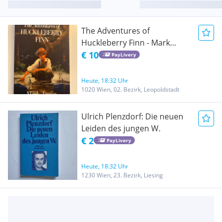
The Adventures of
Huckleberry Finn - Mark
Twain - Independently
€ 10
PayLivery
published Verlag
Heute, 18:32 Uhr
1020 Wien, 02. Bezirk, Leopoldstadt
Ulrich Plenzdorf: Die neuen
Leiden des jungen W.
€ 2
PayLivery
Heute, 18:32 Uhr
1230 Wien, 23. Bezirk, Liesing