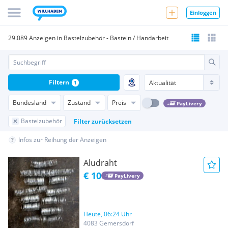
Einloggen
29.089 Anzeigen in Bastelzubehör - Basteln / Handarbeit
Filtern
1
Bundesland
Zustand
Preis
PayLivery
Bastelzubehör
Filter zurücksetzen
Infos zur Reihung der Anzeigen
Aludraht
€ 10
PayLivery
Heute, 06:24 Uhr
4083 Gemersdorf