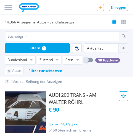
Einloggen
14.366 Anzeigen in Autos - Landfahrzeuge
Filtern
1
Bundesland
Zustand
Preis
PayLivery
Autos
Filter zurücksetzen
Infos zur Reihung der Anzeigen
AUDI 200 TRANS - AM
WALTER RÖHRL
€ 90
Heute, 08:50 Uhr
6150 Steinach am Brenner