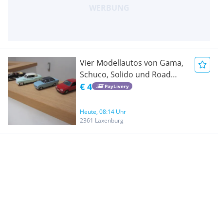
Vier Modellautos von Gama,
Schuco, Solido und Road
Signature, Cadillac, Buick,
€ 4
PayLivery
Opel Kadett 1:43 ab 4. -€
Heute, 08:14 Uhr
2361 Laxenburg