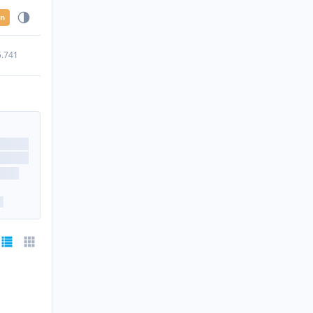
en
5.741