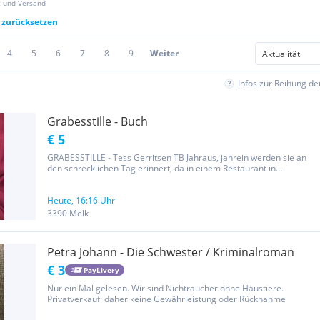
z und Versand
r zurücksetzen
4
5
6
7
8
9
Weiter
Infos zur Reihung d
Grabesstille - Buch
€ 5
GRABESSTILLE - Tess Gerritsen TB Jahraus, jahrein werden sie an
den schrecklichen Tag erinnert, da in einem Restaurant in
Chinatown ein Amokläufer ihre Angehörigen hinrichtete. Doch wer
schreibt die Briefe, die besagen, dass der wahre Täter noch
immer...
Heute, 16:16 Uhr
3390 Melk
Petra Johann - Die Schwester / Kriminalroman
€ 3
PayLivery
Nur ein Mal gelesen. Wir sind Nichtraucher ohne Haustiere.
Privatverkauf: daher keine Gewährleistung oder Rücknahme