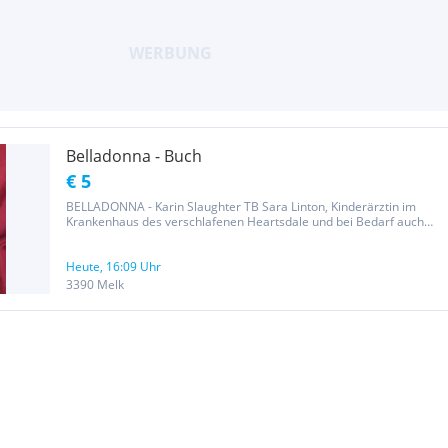
Belladonna - Buch
€ 5
BELLADONNA - Karin Slaughter TB Sara Linton, Kinderärztin im
Krankenhaus des verschlafenen Heartsdale und bei Bedarf auch
Gerichtspathologin, findet in einer Restauranttoilette die schwer
verletzte Sybil Adams mit zwei tiefen gekreuzten Schnitten im...
Heute, 16:09 Uhr
3390 Melk