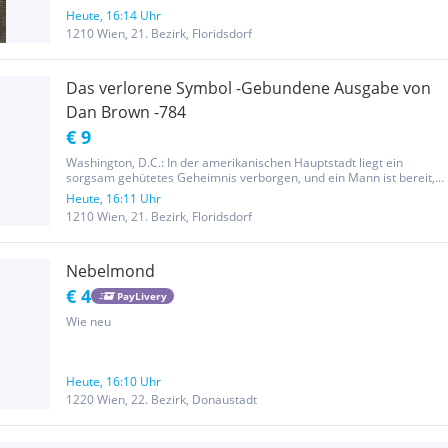
Heute, 16:14 Uhr
1210 Wien, 21. Bezirk, Floridsdorf
Das verlorene Symbol -Gebundene Ausgabe von
Dan Brown -784
€ 9
Washington, D.C.: In der amerikanischen Hauptstadt liegt ein
sorgsam gehütetes Geheimnis verborgen, und ein Mann ist bereit,
dafür zu töten. Doch dazu benötigt er die Unterstützung eines
Heute, 16:11 Uhr
Menschen, der ihm freiwillig niemals helfen würde: Robert
1210 Wien, 21. Bezirk, Floridsdorf
Langdon,...
Nebelmond
€ 4
PayLivery
Wie neu
Heute, 16:10 Uhr
1220 Wien, 22. Bezirk, Donaustadt