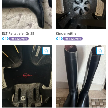
ELT Reitstiefel Gr 35
Kinderreithelm
€ 10
€ 10
PayLivery
PayLivery