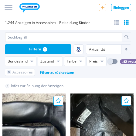
Einloggen
1.244 Anzeigen in Accessoires - Bekleidung Kinder
Filtern
1
Bundesland
Zustand
Farbe
Preis
PayL
Accessoires
Filter zurücksetzen
Infos zur Reihung der Anzeigen