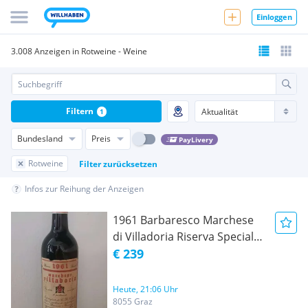
Einloggen
3.008 Anzeigen in Rotweine - Weine
Filtern
1
Bundesland
Preis
PayLivery
Rotweine
Filter zurücksetzen
Infos zur Reihung der Anzeigen
1961 Barbaresco Marchese
di Villadoria Riserva Speciale
"Rarität"
€ 239
Heute, 21:06 Uhr
8055 Graz