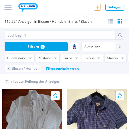
Einloggen
115.224 Anzeigen in Blusen / Hemden - Shirts / Blusen
Filtern
1
Bundesland
Zustand
Farbe
Größe
Muster
Blusen / Hemden
Filter zurücksetzen
Infos zur Reihung der Anzeigen