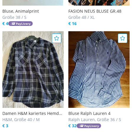
Bluse, Animalprint
FASION NEUS BLUSE GR.48
Größe 38 / S
Größe 48 / XL
€ 4
€ 16
PayLivery
Damen H&M kariertes Hemd
Bluse Ralph Lauren 4
Gr. 40
H&M, Größe 40 / M
Ralph Lauren, Größe 36 / S
€ 3
€ 32
PayLivery