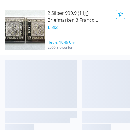
2 Silber 999.9 (11g)
Briefmarken 3 Franco
Sachsen Pfennige 1850
€ 42
Heute, 10:49 Uhr
2000 Slowenien