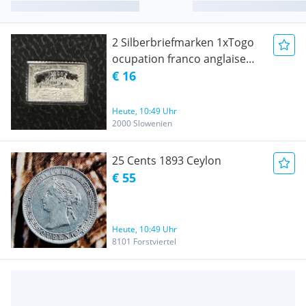
2 Silberbriefmarken 1xTogo
ocupation franco anglaise
und 1x1Shilling postage
€ 16
revenue
Heute, 10:49 Uhr
2000 Slowenien
25 Cents 1893 Ceylon
€ 55
Heute, 10:49 Uhr
8101 Forstviertel