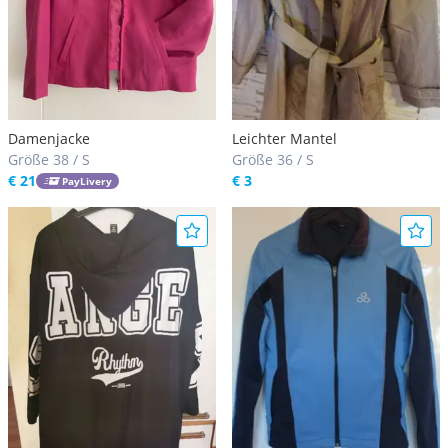
Damenjacke
Leichter Mantel
Größe 38 / S
Größe 36 / S
€ 21
€ 3
PayLivery