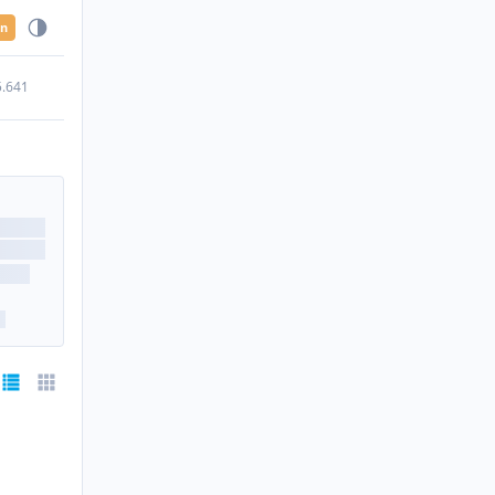
en
5.641