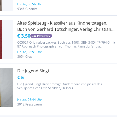
Heute, 08:56 Uhr
9346 Glödnitz
Altes Spielzeug - Klassiker aus Kindheitstagen,
Buch von Gerhard Tötschinger, Verlag Christian
Brandstätter, ovp (noch eingeschweisst)
€ 3,50
PayLivery
C05027 Originalverpacktes Buch aus 1998, ISBN 3-85447-794-5 mit
87 Abb. nach Photographien von Thomas Ramsdorfer u.a.
Privatverkauf, zuzügl. Versandspesen Inland 3,50 € Mein Verkauf
Heute, 08:51 Uhr
erfolgt unter Ausschluss jeglicher Gewährleistung, Garantie und...
8054 Graz
Die Jugend Singt
€ 5
Die Jugend Singt Dreistimmige Kinderchöre im Spiegel des
Schuljahres von Otto Schilder Juli 1953
Heute, 08:44 Uhr
3012 Pressbaum