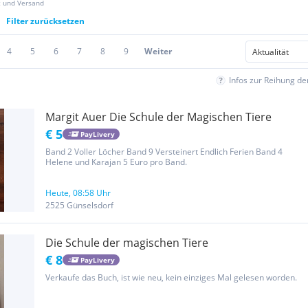
z und Versand
Filter zurücksetzen
4
5
6
7
8
9
Weiter
Infos zur Reihung d
Margit Auer Die Schule der Magischen Tiere
€ 5
PayLivery
Band 2 Voller Löcher Band 9 Versteinert Endlich Ferien Band 4
Helene und Karajan 5 Euro pro Band.
Heute, 08:58 Uhr
2525 Günselsdorf
Die Schule der magischen Tiere
€ 8
PayLivery
Verkaufe das Buch, ist wie neu, kein einziges Mal gelesen worden.