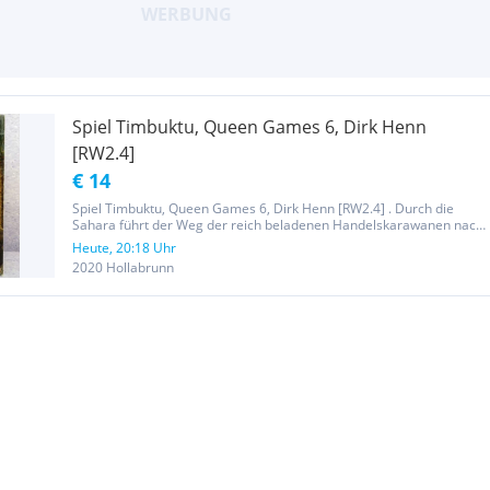
Spiel Timbuktu, Queen Games 6, Dirk Henn
[RW2.4]
€ 14
Spiel Timbuktu, Queen Games 6, Dirk Henn [RW2.4] . Durch die
Sahara führt der Weg der reich beladenen Handelskarawanen nach
Timbuktu. Die Reise durch die heiße Sonne macht durstig und die
Heute, 20:18 Uhr
nächste Oase ist mehr als willkommen. Aber hier lauern Diebe,
2020 Hollabrunn
die...