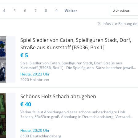
4
5
6
7
8
9
Weiter
Infos zur Reihung d
Spiel Siedler von Catan, Spielfiguren Stadt, Dorf,
Straße aus Kunststoff [BS036, Box 1]
€ 5
Spiel Siedler von Catan, Spielfiguren Stadt, Dorf, Straße aus
Kunststoff [BS036, Box 1] . Die Spielfiguren- Sätze bestehen jeweils
aus 4x Stadt, 5x Dorf und 12x Straße . Der Preis bezieht sich auf
Heute, 20:23 Uhr
einen Satz. Einzelteile auf Anfrage. . 1x Satz grün 1x...
2020 Hollabrunn
Schönes Holz Schach abzugeben
€ 40
Verkaufe laut Abbildungen dieses schöne unbeschädigte Holz
Schach, 35x35cm groß. Abholung in Deutschlandsberg, Versand
möglich (+6€ innerhalb von Österreich), nur Echtzeit Überweisung.
Heute, 20:20 Uhr
8530 Deutschlandsberg