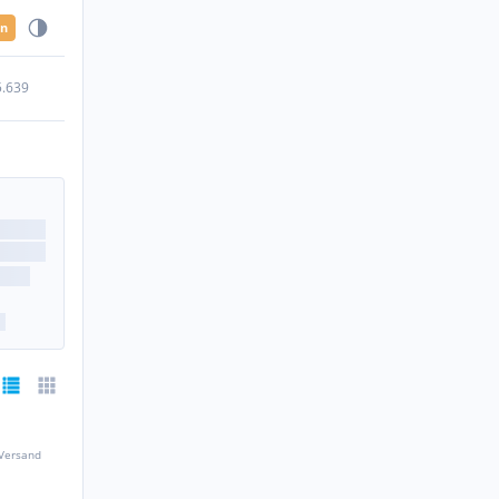
en
5.639
 Versand