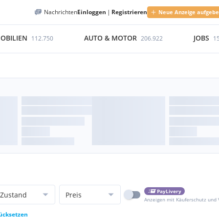
Nachrichten
Einloggen
|
Registrieren
Neue Anzeige aufgeb
OBILIEN
AUTO & MOTOR
JOBS
112.750
206.922
1
PayLivery
Zustand
Preis
Anzeigen mit Käuferschutz und
rücksetzen