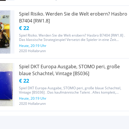
Spiel Risiko. Werden Sie die Welt erobern? Hasbro
B7404 [RW1.8]
€ 22
Spiel Risiko. Werden Sie die Welt erobern? Hasbro B7404 [RW1.8] .
Das klassische Strategiespiel Versetzt die Spieler in eine Zeit
mächtiger Befehlshaber, wagemutiger Feldzüge und tragischer
Heute, 20:19 Uhr
Kapitulationen Armeen taktisch klug bewegen, um Gebiete zu...
2020 Hollabrunn
Spiel DKT Europa Ausgabe, STOMO peri, große
blaue Schachtel, Vintage [BS036]
€ 22
Spiel DKT Europa Ausgabe, STOMO peri, große blaue Schachtel,
Vintage [BS036] . Das kaufmännische Talent . Alles komplett,
unbespielter Eindruck, Spielplan aus Kunststoff, Häuser aus
Heute, 20:19 Uhr
dickwandigem Kunststoff, neutrale Geldscheine (kein Euro).
2020 Hollabrunn