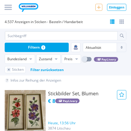
Einloggen
4.537 Anzeigen in Sticken - Basteln / Handarbeit
Filtern
1
Bundesland
Zustand
Preis
PayLivery
Sticken
Filter zurücksetzen
Infos zur Reihung der Anzeigen
Stickbilder Set, Blumen
€ 8
PayLivery
Heute, 13:56 Uhr
3874 Litschau