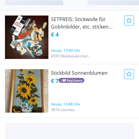
SETPREIS: Stickwolle für
Goblinbilder, etc. sticken
basteln Handarbeiten
€ 4
Heute, 13:49 Uhr
4595 Waldneukirchen
Stickbild Sonnenblumen
€ 7
PayLivery
Heute, 13:46 Uhr
3874 Litschau