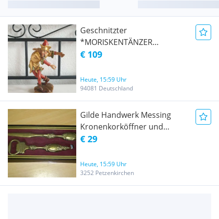
Geschnitzter
*MORISKENTÄNZER
ZOTTELROCK n. Erasmus
€ 109
Grasser v. GRÖDNERTAL* 22
cm
Heute, 15:59 Uhr
94081 Deutschland
Gilde Handwerk Messing
Kronenkorköffner und
Brieföffner
€ 29
Heute, 15:59 Uhr
3252 Petzenkirchen