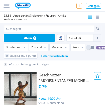
Einloggen
63.881 Anzeigen in Skulpturen / Figuren - Antike
Wohnaccessoires
Filtern
1
Bundesland
Zustand
Material
Preis
Pa
Skulpturen / Figuren
Filter zurücksetzen
Infos zur Reihung der Anzeigen
Geschnitzter
*MORISKENTÄNZER MOHR n.
Erasmus Grasser v.
€ 79
GRÖDNERTAL* 15 cm
Heute, 16:00 Uhr
94081 Deutschland