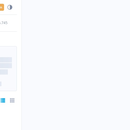
en
5.745