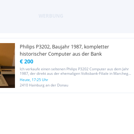
Philips P3202, Baujahr 1987, kompletter
historischer Computer aus der Bank
€ 200
Ich verkaufe einen seltenen Philips P3202 Computer aus dem Jahr
1987, der direkt aus der ehemaligen Volksbank-Filiale in Marchegg
stammt. Nach der Schließung der Bank wurde er in deren
Heute, 17:25 Uhr
Räumlichkeiten eingelagert und erst dieses Jahr abgeholt. Es
2410 Hainburg an der Donau
handelt...