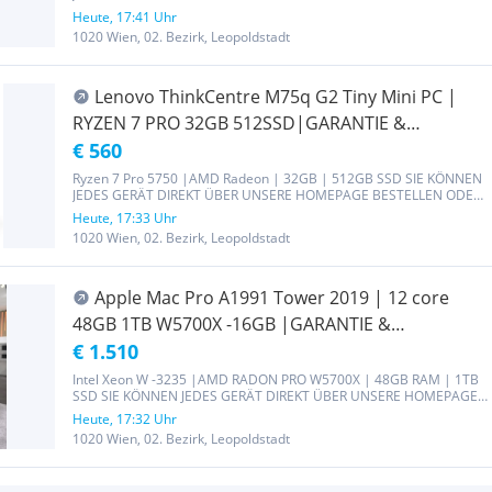
ABHOLEN. Zustand: Top-Zustand Prozessor: Ryzen 3 pro 4350G 4 x
Heute, 17:41 Uhr
3.80-turbo bis 4.4GHz RAM: 8GB Festplatte: 256GB SSD Grafikkarte:
1020 Wien, 02. Bezirk, Leopoldstadt
AMD Radeon...
Lenovo ThinkCentre M75q G2 Tiny Mini PC |
RYZEN 7 PRO 32GB 512SSD|GARANTIE &
RECHNUNG
€ 560
Ryzen 7 Pro 5750 |AMD Radeon | 32GB | 512GB SSD SIE KÖNNEN
JEDES GERÄT DIREKT ÜBER UNSERE HOMEPAGE BESTELLEN ODER
ABHOLEN. Zustand: Top-Zustand Prozessor: Ryzen 7 Pro 5750 8 x
Heute, 17:33 Uhr
2.30-turbo bis 4.70GHz RAM: 32GB Festplatte: 512GB SSD
1020 Wien, 02. Bezirk, Leopoldstadt
Grafikkarte: AMD Radeon...
Apple Mac Pro A1991 Tower 2019 | 12 core
48GB 1TB W5700X -16GB |GARANTIE &
RECHNUNG
€ 1.510
Intel Xeon W -3235 |AMD RADON PRO W5700X | 48GB RAM | 1TB
SSD SIE KÖNNEN JEDES GERÄT DIREKT ÜBER UNSERE HOMEPAGE
BESTELLEN ODER ABHOLEN. Zustand: Deckel fehlt, Standfüße leicht
Heute, 17:32 Uhr
verbogen, Gerät steht jedoch stabil. Prozessor: Intel Xeon W -3235
1020 Wien, 02. Bezirk, Leopoldstadt
12 × 3,3...