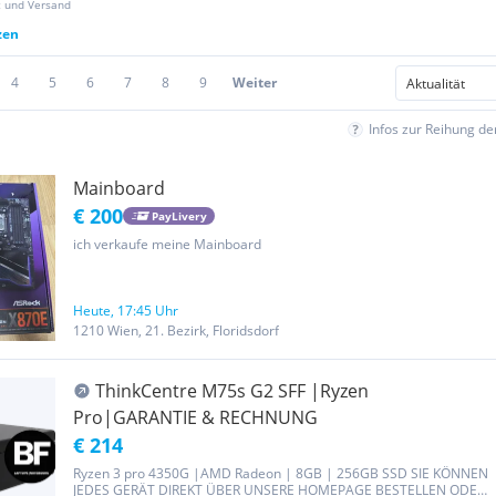
z und Versand
zen
4
5
6
7
8
9
Weiter
Infos zur Reihung d
Mainboard
€ 200
PayLivery
ich verkaufe meine Mainboard
Heute, 17:45 Uhr
1210 Wien, 21. Bezirk, Floridsdorf
ThinkCentre M75s G2 SFF |Ryzen
Pro|GARANTIE & RECHNUNG
€ 214
Ryzen 3 pro 4350G |AMD Radeon | 8GB | 256GB SSD SIE KÖNNEN
JEDES GERÄT DIREKT ÜBER UNSERE HOMEPAGE BESTELLEN ODER