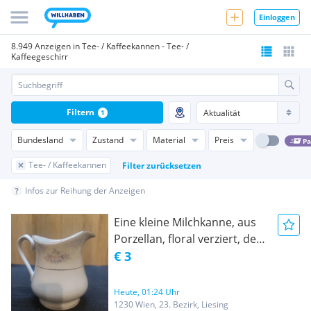
Einloggen
8.949 Anzeigen in Tee- / Kaffeekannen - Tee- /
Kaffeegeschirr
Filtern
1
Bundesland
Zustand
Material
Preis
Pa
Tee- / Kaffeekannen
Filter zurücksetzen
Infos zur Reihung der Anzeigen
Eine kleine Milchkanne, aus
Porzellan, floral verziert, der
Marke Lynns, die Höhe ist
€ 3
10,5 cm, der Durchmesser
am oberen Rand beträgt 7
Heute, 01:24 Uhr
cm, der Durchmesser am
1230 Wien, 23. Bezirk, Liesing