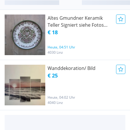
Altes Gmundner Keramik
Teller Signiert siehe Fotos
Vintage Wendteller 50er
€ 18
Jahre .
Heute, 04:51 Uhr
4030 Linz
Wanddekoration/ Bild
€ 25
Heute, 04:02 Uhr
4040 Linz