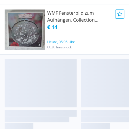
WMF Fensterbild zum
Aufhängen, Collection
Blütenzauber, vintage (ca.
€ 14
1980); PREIS nicht
verhandelbar. Versand
Heute, 05:05 Uhr
möglich.
6020 Innsbruck