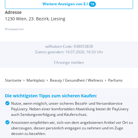
Weitere Anzeigen von
E.I
78
Adresse
1230 Wien, 23. Bezirk, Liesing
Privatperson
willhaben-Code:
938053838
Zuletzt geändert:
10.07.2026, 16:33
Uhr
!
Anzeige melden
Startseite
Marktplatz
Beauty / Gesundheit / Wellness
Parfums
Die wichtigsten Tipps zum sicheren Kaufen:
Nutze, wenn möglich, unser sicheres Bezahl- und Versandservice
PayLivery. Neben einer komfortablen Abwicklung bietet dir PayLivery
auch Sendungsverfolgung und Käuferschutz.
Ansonsten empfehlen wir, sich von dem angebotenen Artikel vor Ort zu
überzeugen, diesen persönlich entgegen zu nehmen und im Zuge
dessen zu bezahlen.