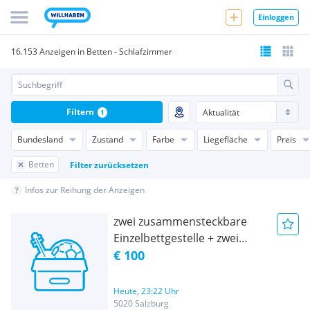
Einloggen
16.153 Anzeigen in Betten - Schlafzimmer
Filtern
1
Bundesland
Zustand
Farbe
Liegefläche
Preis
Betten
Filter zurücksetzen
Infos zur Reihung der Anzeigen
zwei zusammensteckbare
Einzelbettgestelle + zwei
Matratzen iKEA
€ 100
Heute, 23:22 Uhr
5020 Salzburg