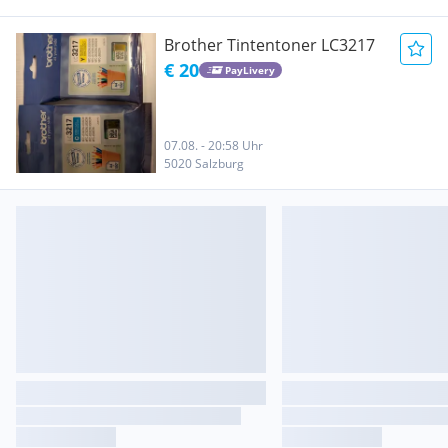
Brother Tintentoner LC3217
€ 20
PayLivery
07.08. - 20:58 Uhr
5020 Salzburg