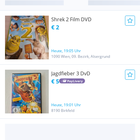
Shrek 2 Film DVD
€ 2
Heute, 19:05 Uhr
1090 Wien, 09. Bezirk, Alsergrund
Jagdfieber 3 DvD
€ 5
PayLivery
Heute, 19:01 Uhr
8190 Birkfeld